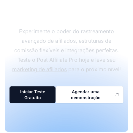
Afiliados crescer com o
Post Affiliate Pro
Experimente o poder do rastreamento
avançado de afiliados, estruturas de
comissão flexíveis e integrações perfeitas.
Teste o
Post Affiliate Pro
hoje e leve seu
marketing de afiliados
para o próximo nível!
Iniciar Teste
Agendar uma
Gratuito
demonstração