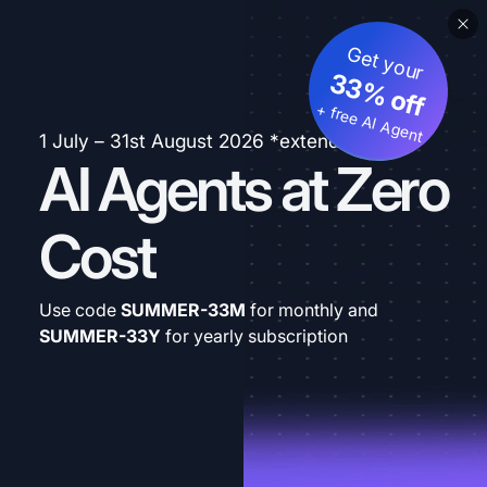
Get your
33% off
+ free AI Agent
1 July – 31st August 2026 *extended
AI Agents at Zero
Cost
Use code
SUMMER-33M
for monthly and
SUMMER-33Y
for yearly subscription