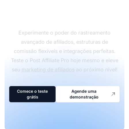
afiliados crescer com o
Post Affiliate Pro
Experimente o poder do rastreamento
avançado de afiliados, estruturas de
comissão flexíveis e integrações perfeitas.
Teste o Post Affiliate Pro hoje mesmo e eleve
seu
marketing de afiliados
ao próximo nível!
Comece o teste
Agende uma
grátis
demonstração