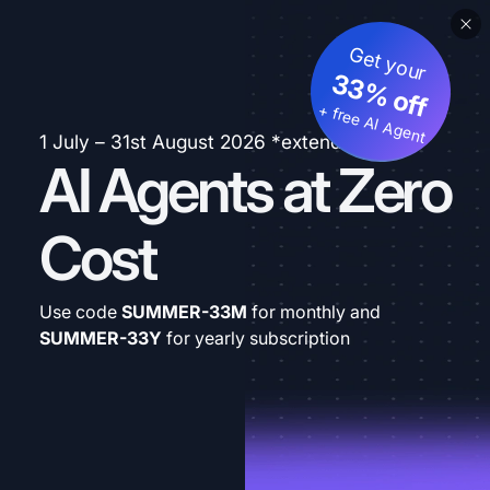
Get your
33% off
+ free AI Agent
1 July – 31st August 2026 *extended
AI Agents at Zero
Cost
Use code
SUMMER-33M
for monthly and
SUMMER-33Y
for yearly subscription