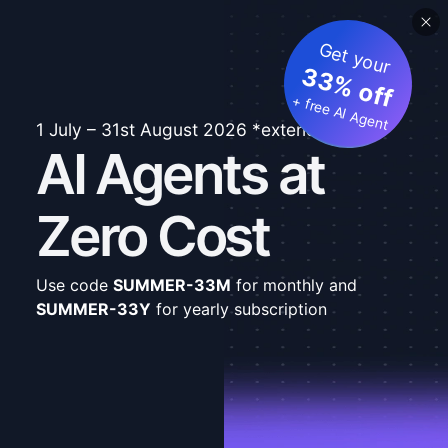
Get your
33% off
+ free AI Agent
1 July – 31st August 2026 *extended
AI Agents at
Zero Cost
Use code
SUMMER-33M
for monthly and
SUMMER-33Y
for yearly subscription