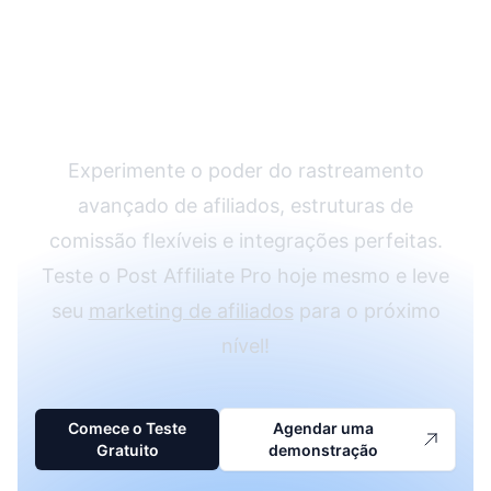
Programa de Afiliados
com o Post Affiliate
Pro
Experimente o poder do rastreamento
avançado de afiliados, estruturas de
comissão flexíveis e integrações perfeitas.
Teste o Post Affiliate Pro hoje mesmo e leve
seu
marketing de afiliados
para o próximo
nível!
Comece o Teste
Agendar uma
Gratuito
demonstração