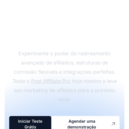
Expanda seu Programa
de Afiliados com o Post
Affiliate Pro
Experimente o poder do rastreamento
avançado de afiliados, estruturas de
comissão flexíveis e integrações perfeitas.
Teste o
Post Affiliate Pro
hoje mesmo e leve
seu marketing de afiliados para o próximo
nível.
Iniciar Teste
Agendar uma
Grátis
demonstração