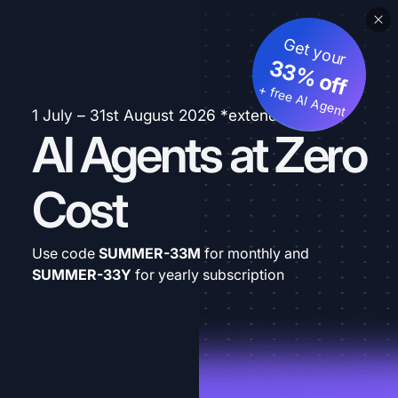
Get your
33% off
+ free AI Agent
1 July – 31st August 2026 *extended
AI Agents at Zero
Cost
Use code
SUMMER-33M
for monthly and
SUMMER-33Y
for yearly subscription