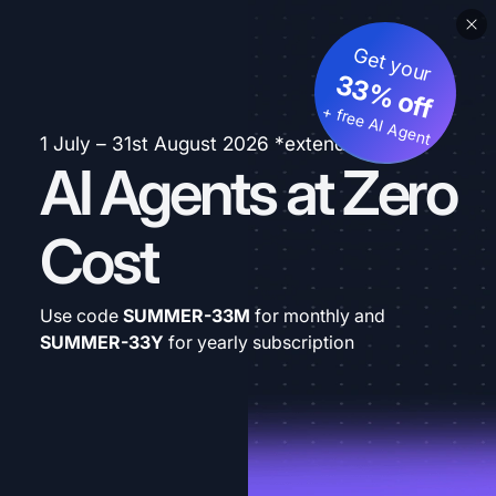
Get your
33% off
+ free AI Agent
1 July – 31st August 2026 *extended
AI Agents at Zero
Cost
Use code
SUMMER-33M
for monthly and
SUMMER-33Y
for yearly subscription