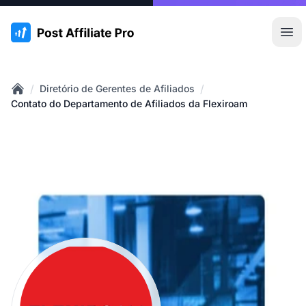
:site.title
Abr
/
/
Diretório de Gerentes de Afiliados
Home
Contato do Departamento de Afiliados da Flexiroam