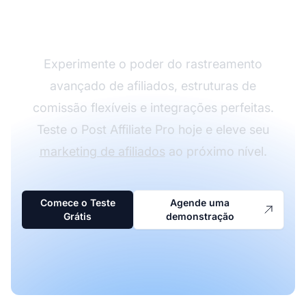
Affiliate Pro
Experimente o poder do rastreamento
avançado de afiliados, estruturas de
comissão flexíveis e integrações perfeitas.
Teste o Post Affiliate Pro hoje e eleve seu
marketing de afiliados
ao próximo nível.
Comece o Teste
Agende uma
Grátis
demonstração