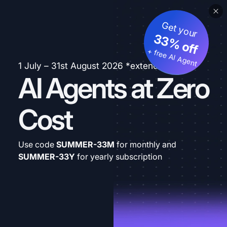
Get your
33% off
+ free AI Agent
1 July – 31st August 2026 *extended
AI Agents at Zero
Cost
Use code
SUMMER-33M
for monthly and
SUMMER-33Y
for yearly subscription