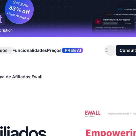
Get your
33% off
+ free AI Agent
t
cription
rsos
Funcionalidades
Preços
Consult
FREE AI
a de Afiliados Ewall
liados