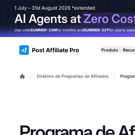
1 July – 31st August 2026 *extended
AI Agents at
Zero Cos
Use code
SUMMER-33M
for monthly and
SUMMER-33Y
for yearly subs
:site.title
Produto
Recu
/
/
Diretório de Programas de Afiliados
Program
Home
Programa de Afi