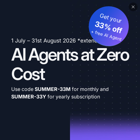
Get your
33% off
+ free AI Agent
1 July – 31st August 2026 *extended
AI Agents at Zero
Cost
Use code
SUMMER-33M
for monthly and
SUMMER-33Y
for yearly subscription