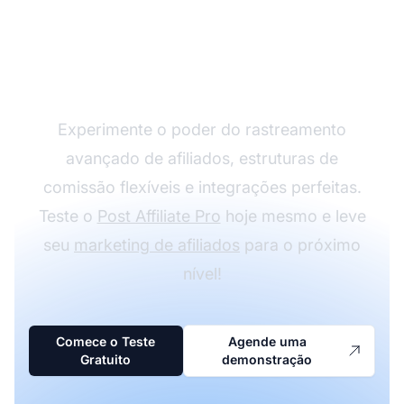
Faça seu Programa de
Afiliados crescer com o
Post Affiliate Pro
Experimente o poder do rastreamento
avançado de afiliados, estruturas de
comissão flexíveis e integrações perfeitas.
Teste o
Post Affiliate Pro
hoje mesmo e leve
seu
marketing de afiliados
para o próximo
nível!
Comece o Teste
Agende uma
Gratuito
demonstração