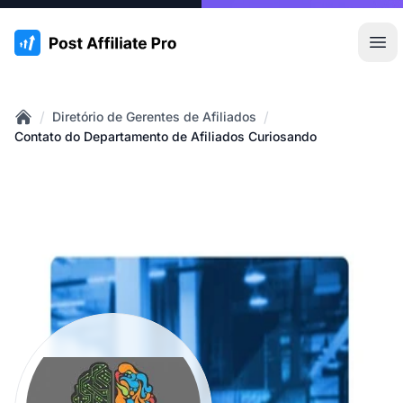
:site.title
Abr
/
/
Diretório de Gerentes de Afiliados
Home
Contato do Departamento de Afiliados Curiosando