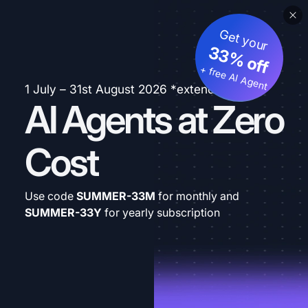
Get your
33% off
+ free AI Agent
1 July – 31st August 2026 *extended
AI Agents at Zero
Cost
Use code
SUMMER-33M
for monthly and
SUMMER-33Y
for yearly subscription