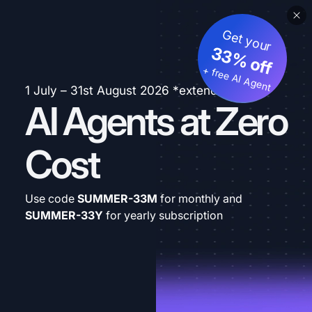
Get your
33% off
+ free AI Agent
1 July – 31st August 2026 *extended
AI Agents at Zero
Cost
Use code
SUMMER-33M
for monthly and
SUMMER-33Y
for yearly subscription