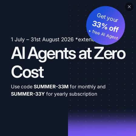
Get your
33% off
+ free AI Agent
1 July – 31st August 2026 *extended
AI Agents at Zero
Cost
Use code
SUMMER-33M
for monthly and
SUMMER-33Y
for yearly subscription