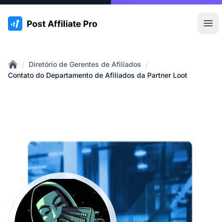
:site.title
Abr
/
/
Diretório de Gerentes de Afiliados
Home
Contato do Departamento de Afiliados da Partner Loot