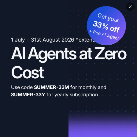
Get your
33% off
+ free AI Agent
1 July – 31st August 2026 *extended
AI Agents at Zero
Cost
Use code
SUMMER-33M
for monthly and
SUMMER-33Y
for yearly subscription