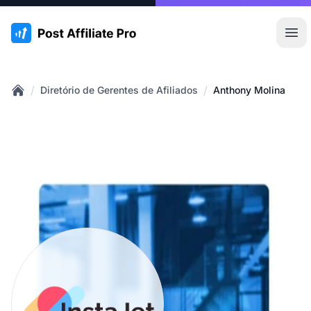
:site.title
Abr
/
/
Diretório de Gerentes de Afiliados
Anthony Molina
Home