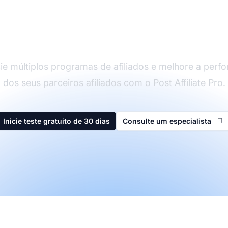
O líder em software d
afiliados
ie múltiplos programas de afiliados e melhore a perf
dos seus parceiros afiliados com o Post Affiliate Pro.
Inicie teste gratuito de 30 dias
Consulte um especialista