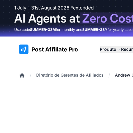
1 July – 31st August 2026 *extended
AI Agents at
Zero Cos
Use code
SUMMER-33M
for monthly and
SUMMER-33Y
for yearly subs
:site.title
Produto
Recu
/
/
Diretório de Gerentes de Afiliados
Andrew 
Home