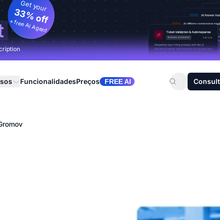
Get your
33% off
+ free AI Agent
t
cription
rsos
Funcionalidades
Preços
Consult
FREE AI
Gromov