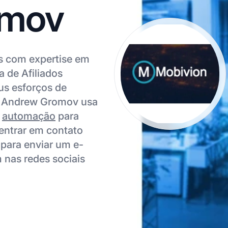
omov
s com expertise em
 de Afiliados
s esforços de
l. Andrew Gromov usa
e
automação
para
 entrar em contato
para enviar um e-
 nas redes sociais