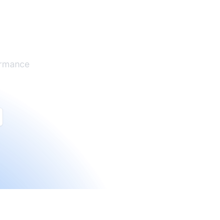
e
ormance