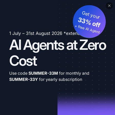
Get your
33% off
+ free AI Agent
1 July – 31st August 2026 *extended
AI Agents at Zero
Cost
Use code
SUMMER-33M
for monthly and
SUMMER-33Y
for yearly subscription