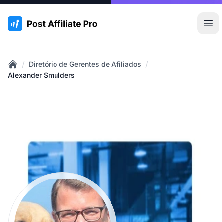
:site.title
Abr
/
/
Diretório de Gerentes de Afiliados
Home
Alexander Smulders