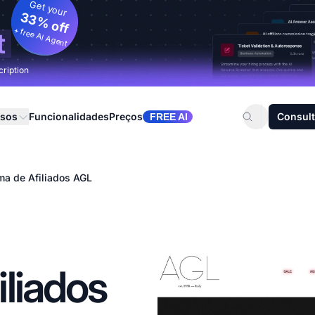
Get your
33% off
+ free AI Agent
t
cription
rsos
Funcionalidades
Preços
Consult
FREE AI
ma de Afiliados AGL
liados