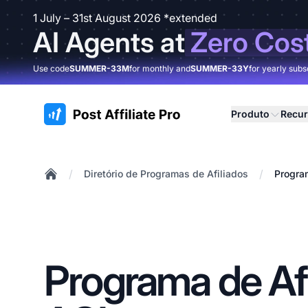
1 July – 31st August 2026 *extended
AI Agents at
Zero Cos
Use code
SUMMER-33M
for monthly and
SUMMER-33Y
for yearly subs
:site.title
Produto
Recu
/
/
Diretório de Programas de Afiliados
Progra
Home
Programa de Afi