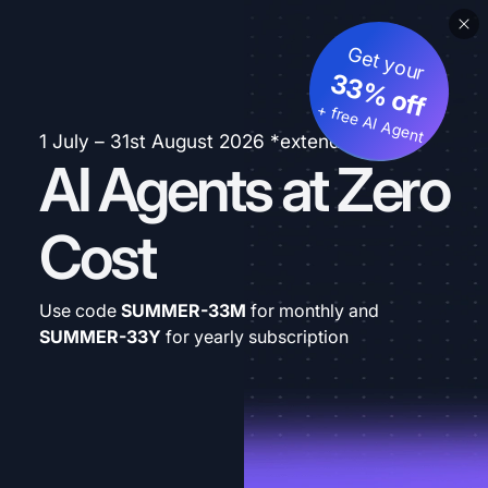
Get your
33% off
+ free AI Agent
1 July – 31st August 2026 *extended
AI Agents at Zero
Cost
Use code
SUMMER-33M
for monthly and
SUMMER-33Y
for yearly subscription