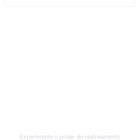
Expanda seu Programa
de Afiliados com o Post
Affiliate Pro
Experimente o poder do rastreamento