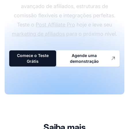
avançado de afiliados, estruturas de
comissão flexíveis e integrações perfeitas.
Teste o
Post Affiliate Pro
hoje e leve seu
marketing de afiliados
para o próximo nível.
Comece o Teste
Agende uma
Grátis
demonstração
Saiba mais