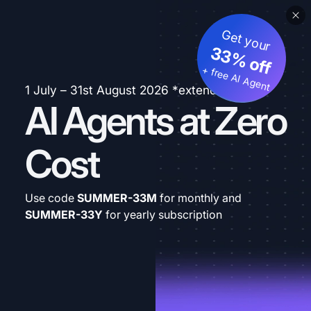
Get your
33% off
+ free AI Agent
1 July – 31st August 2026 *extended
AI Agents at Zero
Cost
Use code
SUMMER-33M
for monthly and
SUMMER-33Y
for yearly subscription