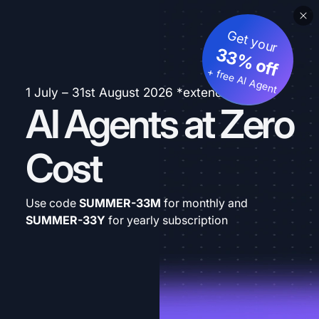
Get your
33% off
+ free AI Agent
1 July – 31st August 2026 *extended
AI Agents at Zero
Cost
Use code
SUMMER-33M
for monthly and
SUMMER-33Y
for yearly subscription