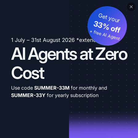
Get your
33% off
+ free AI Agent
1 July – 31st August 2026 *extended
AI Agents at Zero
Cost
Use code
SUMMER-33M
for monthly and
SUMMER-33Y
for yearly subscription