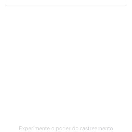
Expanda seu Programa
de Afiliados com o Post
Affiliate Pro
Experimente o poder do rastreamento