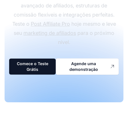
avançado de afiliados, estruturas de
comissão flexíveis e integrações perfeitas.
Teste o
Post Affiliate Pro
hoje mesmo e leve
seu
marketing de afiliados
para o próximo
nível.
Comece o Teste
Agende uma
Grátis
demonstração