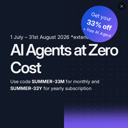
Get your
33% off
+ free AI Agent
1 July – 31st August 2026 *extended
AI Agents at Zero
Cost
Use code
SUMMER-33M
for monthly and
SUMMER-33Y
for yearly subscription