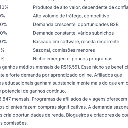
40%
Produtos de alto valor, dependente de confi
0%
Alto volume de tráfego, competitivo
50%
Demanda crescente, oportunidades B2B
50%
Demanda constante, vários subnichos
70%
Baseado em software, receita recorrente
0%
Sazonal, comissões menores
0%
Nicho emergente, poucos programas
m ganhos médios mensais de R$15.551. Esse nicho se benefic
te e forte demanda por aprendizado online. Afiliados que
mas educacionais ganham substancialmente mais do que em 
e potencial de ganhos contínuo.
.847 mensais. Programas de afiliados de viagens oferecem
 os clientes fazem compras significativas. A demanda sazona
s cria oportunidades de renda. Blogueiros e criadores de c
as comissões.