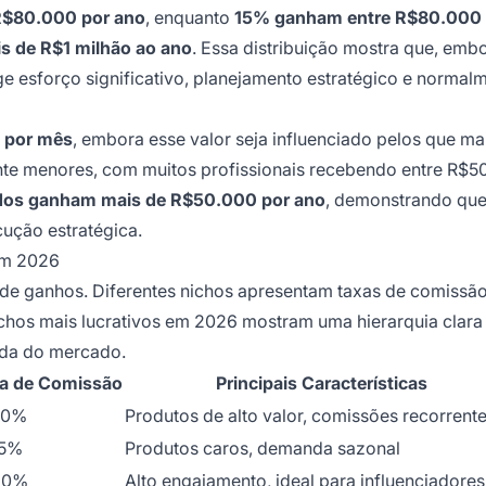
R$80.000 por ano
, enquanto
15% ganham entre R$80.000 
is de R$1 milhão ao ano
. Essa distribuição mostra que, embo
ge esforço significativo, planejamento estratégico e normal
 por mês
, embora esse valor seja influenciado pelos que ma
e menores, com muitos profissionais recebendo entre R$5
ados ganham mais de R$50.000 por ano
, demonstrando que 
cução estratégica.
 em 2026
 de ganhos. Diferentes nichos apresentam taxas de comissão
nichos mais lucrativos em 2026 mostram uma hierarquia clara
nda do mercado.
xa de Comissão
Principais Características
30%
Produtos de alto valor, comissões recorrent
15%
Produtos caros, demanda sazonal
30%
Alto engajamento, ideal para influenciadores