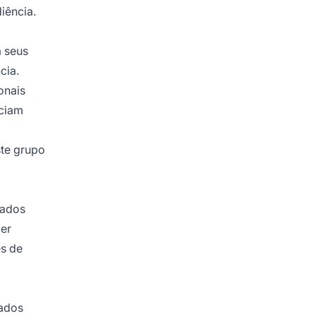
iência.
a seus
cia.
onais
nciam
ste grupo
iados
er
es de
dados