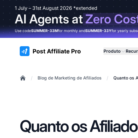
1 July – 31st August 2026 *extended
AI Agents at
Zero Cos
Use code
SUMMER-33M
for monthly and
SUMMER-33Y
for yearly subs
:site.title
Produto
Recu
/
/
Blog de Marketing de Afiliados
Quanto os 
Home
Quanto os Afilia