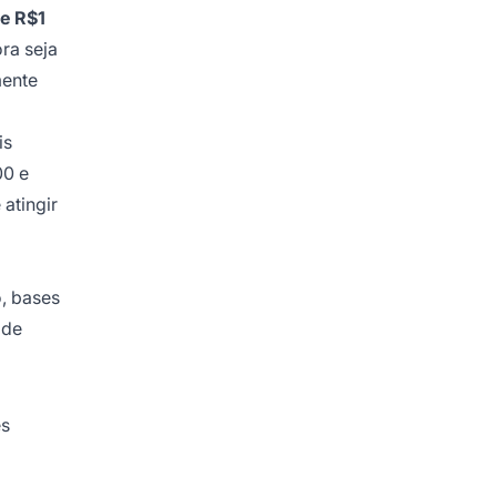
e R$1
ra seja
mente
is
00 e
atingir
, bases
 de
es