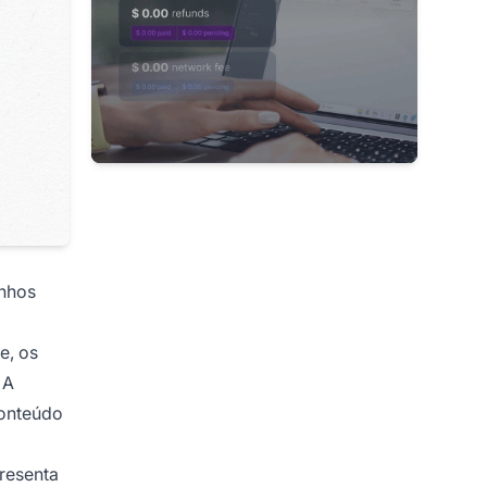
anhos
e, os
 A
conteúdo
resenta