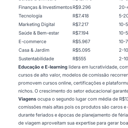
Finanças & Investimentos
R$9.296
20-
Tecnologia
R$7.418
5-2
Marketing Digital
R$7.217
10-
Saúde & Bem-estar
R$7.194
10-
E-commerce
R$5.967
10-
Casa & Jardim
R$5.095
2-1
Sustentabilidade
R$555
2-1
Educação e E-learning
lidera em lucratividade, co
cursos de alto valor, modelos de comissão recorren
promovem cursos online, certificações e platafor
nichos. O crescimento do setor educacional garant
Viagens
ocupa o segundo lugar com média de R$13
comissões mais altas pois os produtos são caros e
durante feriados e épocas de planejamento de féria
de viagem aproveitam sua expertise para gerar bo