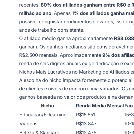
recentes,
80% dos afiliados ganham entre R$0 e 
milhão ao ano
. Apenas
1% dos afiliados ganha ma
possível conquistar rendimentos elevados, isso exi
anos de trabalho consistente.
O afiliado médio ganha aproximadamente
R$8.038
ganham. Os ganhos medianos são consideravelment
R$2.500 mensais. Aproximadamente
9% dos afili
renda de seis dígitos anuais exige dedicação e exe
Nichos Mais Lucrativos no Marketing de Afiliados
A escolha do nicho impacta fortemente o potencial
de clientes e níveis de concorrência variados. Os 
ganhos baseada no valor dos produtos e na dema
Nicho
Renda Média Mensal
Fai
Educação/E-learning
R$15.551
15-
Viagens
R$13.847
10-
Beleza & Skincare
R$12.475
10-