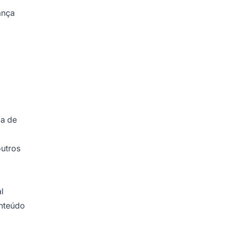
ança
ia de
outros
l
onteúdo