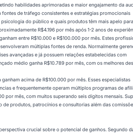
efletindo habilidades aprimoradas e maior engajamento da aud
 fontes de tráfego consistentes e estratégias promocionais
 psicologia do público e quais produtos têm mais apelo par
aproximadamente R$4.196 por mês após 1-2 anos de experiên
ganham entre R$10.000 e R$100.000 por mês. Estes profissi
esenvolveram múltiplas fontes de renda. Normalmente gere
lises avançadas e já possuem relações estabelecidas com
avançado médio ganha R$10.789 por mês, com os melhores de
a ganham acima de R$100.000 por mês. Esses especialistas
ncias e frequentemente operam múltiplos programas de afil
 por mês, com muitos superando seis dígitos mensais. Sup
o de produtos, patrocínios e consultorias além das comissõ
perspectiva crucial sobre o potencial de ganhos. Segundo 