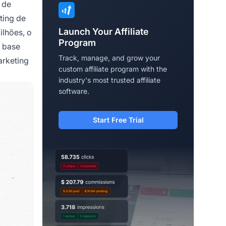
 de
ting de
Launch Your Affiliate
ilhões, o
Program
m base
Track, manage, and grow your
arketing
custom affiliate program with the
industry's most trusted affiliate
software.
Start Free Trial