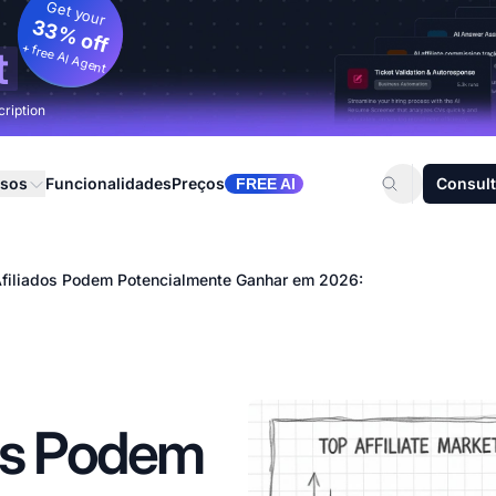
Get your
33% off
+ free AI Agent
t
cription
rsos
Funcionalidades
Preços
Consult
FREE AI
Afiliados Podem Potencialmente Ganhar em 2026:
dos Podem