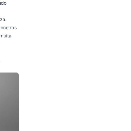
údo
za.
anceiros
 muita
.