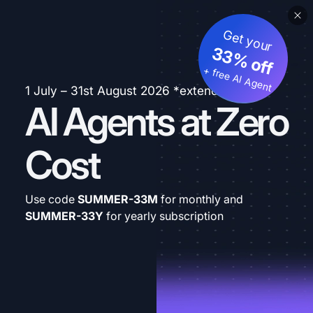
Get your
33% off
+ free AI Agent
1 July – 31st August 2026 *extended
AI Agents at Zero
Cost
Use code
SUMMER-33M
for monthly and
SUMMER-33Y
for yearly subscription