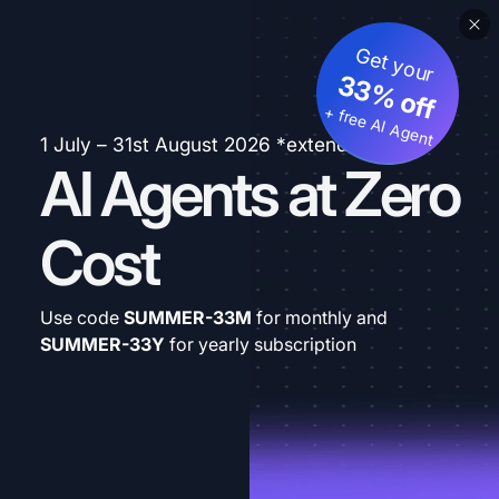
Get your
33% off
+ free AI Agent
1 July – 31st August 2026 *extended
AI Agents at Zero
Cost
Use code
SUMMER-33M
for monthly and
SUMMER-33Y
for yearly subscription