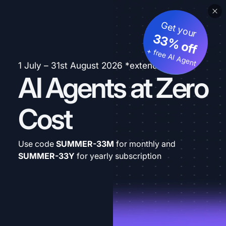
Get your
33% off
+ free AI Agent
1 July – 31st August 2026 *extended
AI Agents at Zero
Cost
Use code
SUMMER-33M
for monthly and
SUMMER-33Y
for yearly subscription