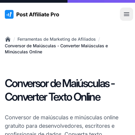
:site.title
Abr
/
/
Ferramentas de Marketing de Afiliados
Home
Conversor de Maiúsculas - Converter Maiúsculas e
Minúsculas Online
Conversor de Maiúsculas -
Converter Texto Online
Conversor de maiúsculas e minúsculas online
gratuito para desenvolvedores, escritores e
profissionais de dados. Converta texto