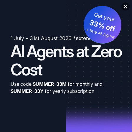
Get your
33% off
+ free AI Agent
1 July – 31st August 2026 *extended
AI Agents at Zero
Cost
Use code
SUMMER-33M
for monthly and
SUMMER-33Y
for yearly subscription