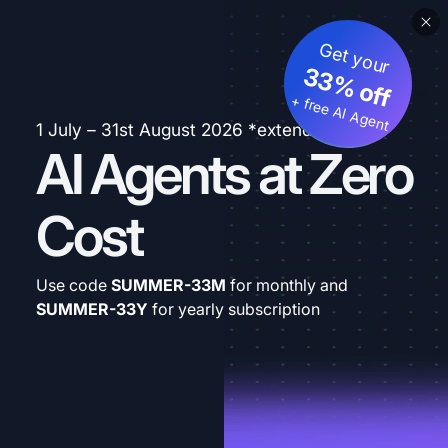
Get your
33% off
+ free AI Agent
1 July – 31st August 2026 *extended
AI Agents at Zero
Cost
Use code
SUMMER-33M
for monthly and
SUMMER-33Y
for yearly subscription