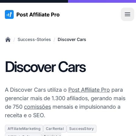
:site.title
Abr
/
/
Success-Stories
Discover Cars
Home
Discover Cars
A Discover Cars utiliza o
Post Affiliate Pro
para
gerenciar mais de 1.300 afiliados, gerando mais
de 750
comissões
mensais e impulsionando a
receita e o SEO.
AffiliateMarketing
CarRental
SuccessStory