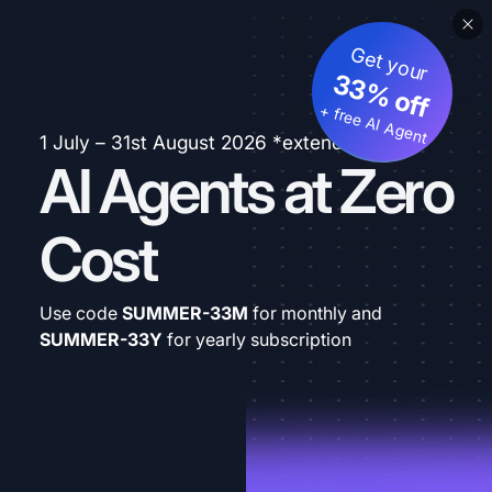
Get your
33% off
+ free AI Agent
1 July – 31st August 2026 *extended
AI Agents at Zero
Cost
Use code
SUMMER-33M
for monthly and
SUMMER-33Y
for yearly subscription