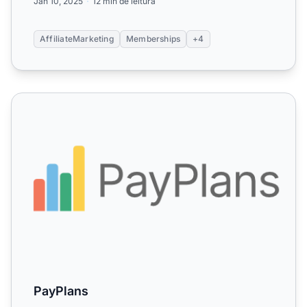
Jan 10, 2025
12 min de leitura
AffiliateMarketing
Memberships
+4
PayPlans
PayPlans