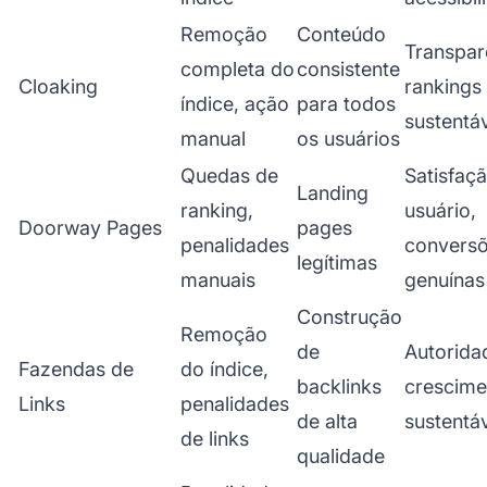
Remoção
Conteúdo
Transpar
completa do
consistente
Cloaking
rankings
índice, ação
para todos
sustentá
manual
os usuários
Quedas de
Satisfaç
Landing
ranking,
usuário,
Doorway Pages
pages
penalidades
convers
legítimas
manuais
genuínas
Construção
Remoção
de
Autorida
Fazendas de
do índice,
backlinks
crescime
Links
penalidades
de alta
sustentá
de links
qualidade