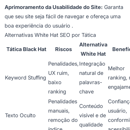
Aprimoramento da Usabilidade do Site:
Garanta
que seu site seja fácil de navegar e ofereça uma
boa
experiência do usuário
.
Alternativas White Hat SEO por Tática
Alternativa
Tática Black Hat
Riscos
Benefí
White Hat
Penalidades,
Integração
Melhor
UX ruim,
natural de
Keyword Stuffing
ranking,
baixo
palavras-
engajam
ranking
chave
Penalidades
Confianç
Conteúdo
manuais,
usuário,
Texto Oculto
visível e de
remoção do
conformi
qualidade
índice
acessibil