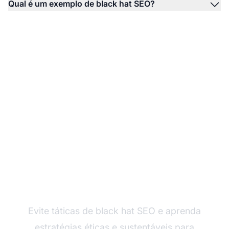
Qual é um exemplo de black hat SEO?
Domine o Marketing de
Afiliados do Jeito Certo
Evite táticas de black hat SEO e aprenda
estratégias éticas e sustentáveis para