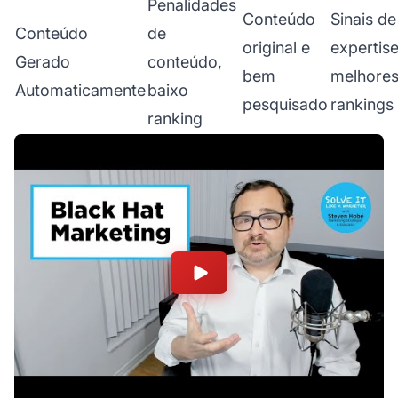
Penalidades
Conteúdo
Sinais de
Conteúdo
de
original e
expertise
Gerado
conteúdo,
bem
melhore
Automaticamente
baixo
pesquisado
rankings
ranking