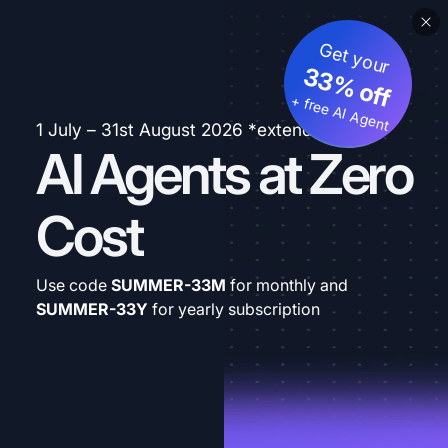
Get your
33% off
+ free AI Agent
1 July – 31st August 2026 *extended
AI Agents at Zero
Cost
Use code
SUMMER-33M
for monthly and
SUMMER-33Y
for yearly subscription